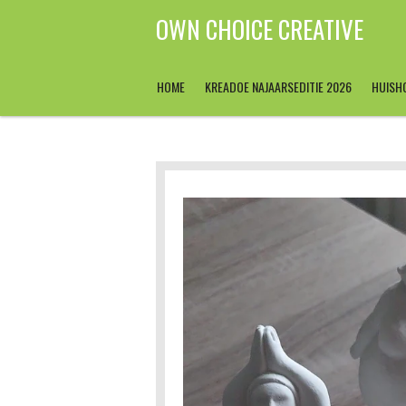
Ga
OWN CHOICE CREATIVE
direct
naar
de
HOME
KREADOE NAJAARSEDITIE 2026
HUISH
hoofdinhoud