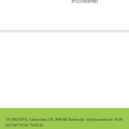
8712159187083
OCCREATIVE, Celsiusstraat 11B, 3846 BK Harderwijk / info@occreative.nl / M 06-
83171077 KVK 75476118