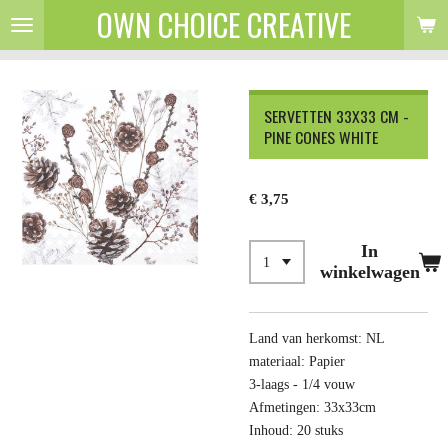
OWN CHOICE CREATIVE
Ga
direct
naar
de
hoofdinhoud
SERVETTEN 33X33 CM -
PINE CONES WHITE
€ 3,75
In
winkelwagen
Land van herkomst: NL
materiaal: Papier
3-laags - 1/4 vouw
Afmetingen: 33x33cm
Inhoud: 20 stuks