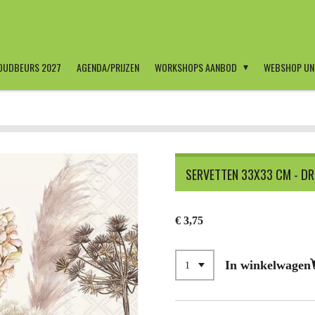
OUDBEURS 2027
AGENDA/PRIJZEN
WORKSHOPS AANBOD
WEBSHOP UN
SERVETTEN 33X33 CM - DR
€ 3,75
In winkelwagen