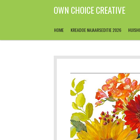
Ga
OWN CHOICE CREATIVE
direct
naar
de
HOME
KREADOE NAJAARSEDITIE 2026
HUISH
hoofdinhoud